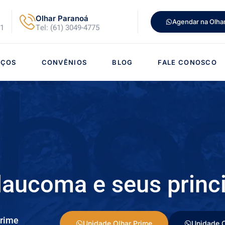
Olhar Paranoá
Agendar na Olha
21
Tel: (61) 3049-4775
IÇOS
CONVÊNIOS
BLOG
FALE CONOSCO
laucoma e seus princi
prime
Unidade Olhar Prime
Unidade O