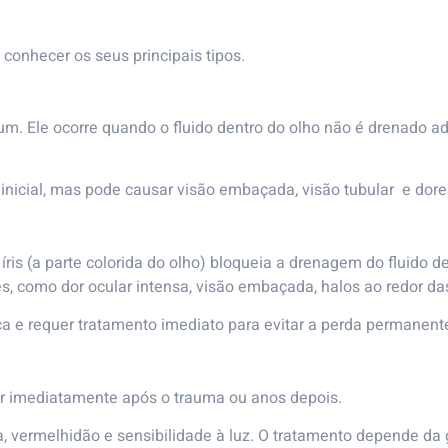
onhecer os seus principais tipos.
um. Ele ocorre quando o fluido dentro do olho não é drenado
inicial, mas pode causar visão embaçada, visão tubular e dor
is (a parte colorida do olho) bloqueia a drenagem do fluido d
es, como dor ocular intensa, visão embaçada, halos ao redor d
 e requer tratamento imediato para evitar a perda permanente
er imediatamente após o trauma ou anos depois.
 vermelhidão e sensibilidade à luz. O tratamento depende da g