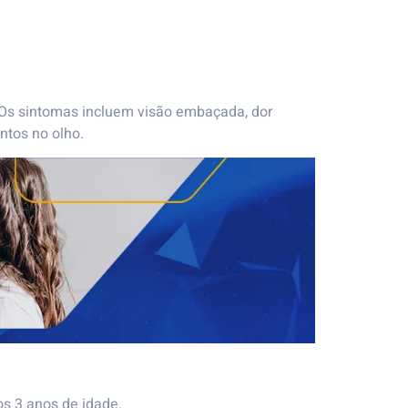
 Os sintomas incluem visão embaçada, dor
ntos no olho.
os 3 anos de idade.