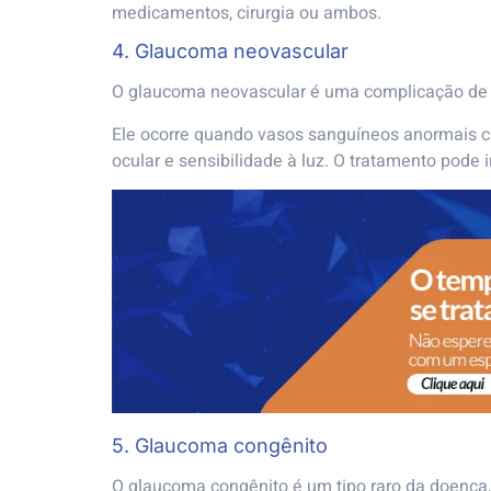
medicamentos, cirurgia ou ambos.
4. Glaucoma neovascular
O glaucoma neovascular é uma complicação de 
Ele ocorre quando vasos sanguíneos anormais c
ocular e sensibilidade à luz. O tratamento pode 
5. Glaucoma congênito
O glaucoma congênito é um tipo raro da doença,