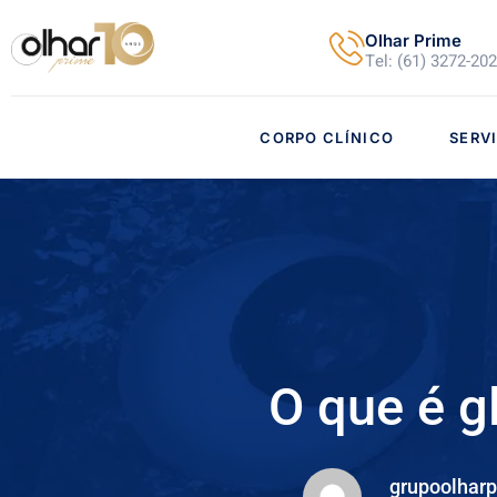
Olhar Prime
Tel: (61) 3272-20
CORPO CLÍNICO
SERV
O que é g
grupoolhar