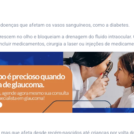
doenças que afetam os vasos sanguíneos, como a diabetes.
rescem no olho e bloqueiam a drenagem do fluido intraocular.
incluir medicamentos, cirurgia a laser ou injeções de medicame
 mas que afeta desde recém-nascidos até crianças por volta d