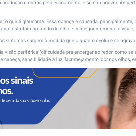
ua produção e outras pelo escoamento, e se não houver um per
nder o que é glaucoma. Essa doença é causada, principalmente,
tante estrutura no fundo do olho e consequentemente a visão, 
 os sintomas surgem à medida que o quadro evolui e se agrava
 visão periférica (dificuldade pra enxergar ao redor, como se
cabeça, sensibilidade à luz, lacrimejamento, dor nos olhos, en