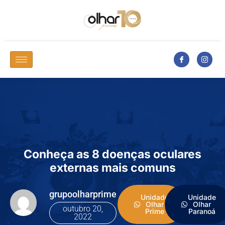
Conheça as 8 doenças oculares
externas mais comuns
grupoolharprime
Unidade
Unidade
Olhar
Olhar
outubro 20,
Prime
Paranoá
2022