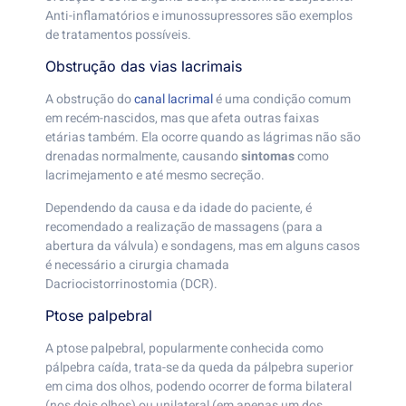
Anti-inflamatórios e imunossupressores são exemplos
de tratamentos possíveis.
Obstrução das vias lacrimais
A obstrução do
canal lacrimal
é uma condição comum
em recém-nascidos, mas que afeta outras faixas
etárias também. Ela ocorre quando as lágrimas não são
drenadas normalmente, causando
sintomas
como
lacrimejamento e até mesmo secreção.
Dependendo da causa e da idade do paciente, é
recomendado a realização de massagens (para a
abertura da válvula) e sondagens, mas em alguns casos
é necessário a cirurgia chamada
Dacriocistorrinostomia (DCR).
Ptose palpebral
A ptose palpebral, popularmente conhecida como
pálpebra caída, trata-se da queda da pálpebra superior
em cima dos olhos, podendo ocorrer de forma bilateral
(nos dois olhos) ou unilateral (em apenas um dos