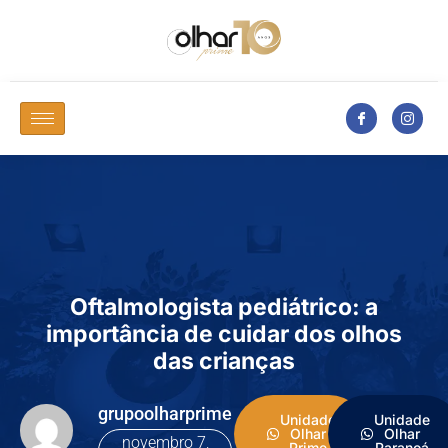
Oftalmologista pediátrico: a
importância de cuidar dos olhos
das crianças
grupoolharprime
Unidade
Unidade
Olhar
Olhar
novembro 7,
Prime
Paranoá